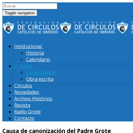
Toggle navigation
Institucional
Historia
Calendario
P. Grote
Canonización
Obra escrita
Círculos
Novedades
Archivo Histórico
Revista
Radio Grote
Contacto
Causa de canonización del Padre Grote