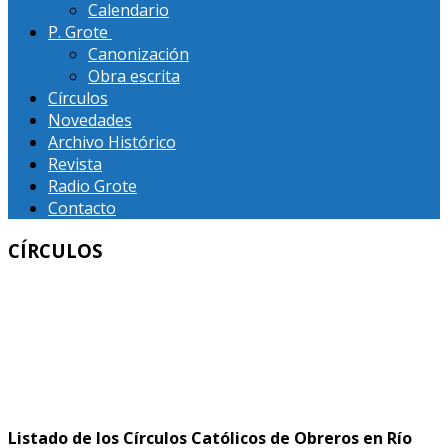
Calendario
P. Grote
Canonización
Obra escrita
Círculos
Novedades
Archivo Histórico
Revista
Radio Grote
Contacto
CÍRCULOS
RÍO NEGRO
Listado de los Círculos Católicos de Obreros en Río