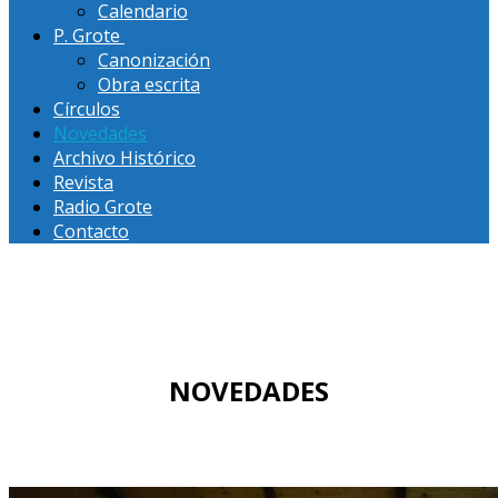
Calendario
P. Grote
Canonización
Obra escrita
Círculos
Novedades
Archivo Histórico
Revista
Radio Grote
Contacto
NOVEDADES